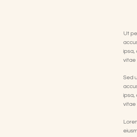
Ut pe
accu
ipsa,
vitae
Sed u
accu
ipsa,
vitae
Lorem
eiusm