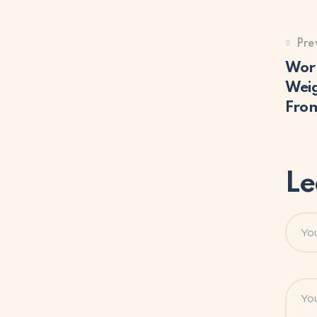
Pre
Worr
Weig
From
Le