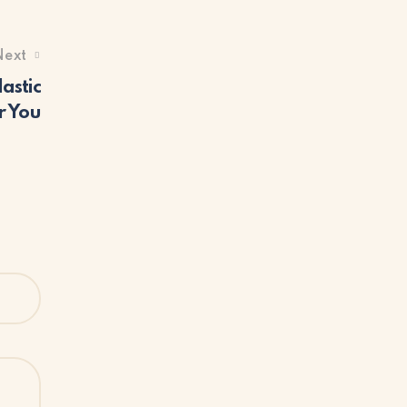
Next
astic
r You