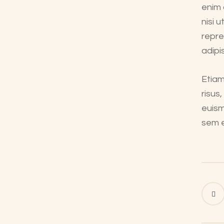
enim 
nisi 
repre
adipis
Etiam
risus
euism
sem e