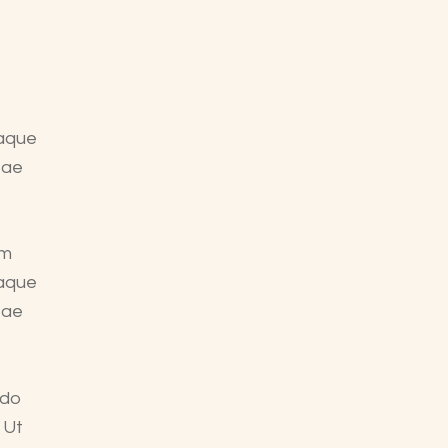
eaque
tae
em
eaque
tae
 do
 Ut