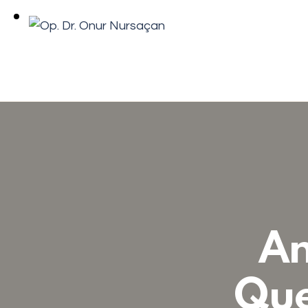
An
Que