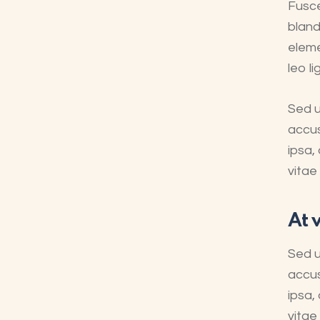
Fusce
bland
eleme
leo l
Sed u
accu
ipsa,
vitae
At 
Sed u
accu
ipsa,
vitae