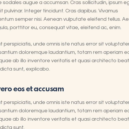
 sodales augue a accumsan. Cras sollicitudin, ipsum e
it pulvinar. Integer tincidunt. Cras dapibus. Vivamus
ntum semper nisi. Aenean vulputate eleifend tellus. A
igula, porttitor eu, consequat vitae, eleifend ac, enim.
t perspiciatis, unde omnis iste natus error sit voluptat
santium doloremque laudantium, totam rem aperiam 
 quae ab illo inventore veritatis et quasi architecto bea
 dicta sunt, explicabo.
vero eos et accusam
t perspiciatis, unde omnis iste natus error sit voluptat
santium doloremque laudantium, totam rem aperiam 
 quae ab illo inventore veritatis et quasi architecto bea
 dicta sunt.