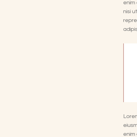
enim 
nisi 
repre
adipis
Lorem
eiusm
enim 