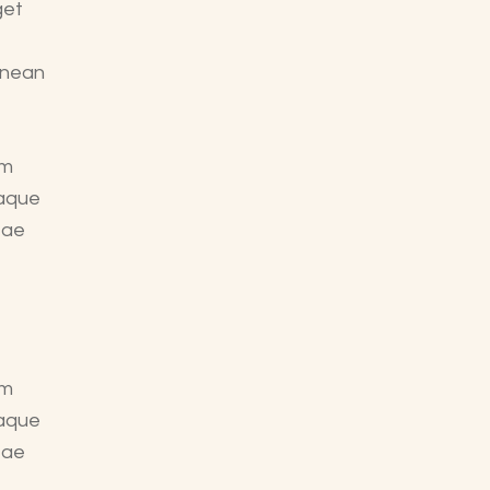
get
enean
em
eaque
tae
em
eaque
tae