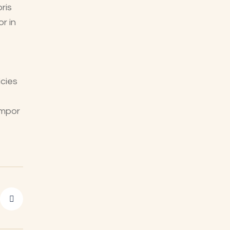
ris
r in
icies
empor