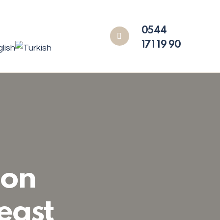
0544
171 19 90
mon
east