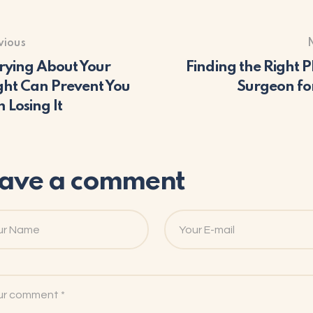
vious
ying About Your
Finding the Right Pl
ht Can Prevent You
Surgeon fo
 Losing It
ave a comment