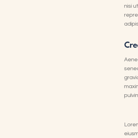
nisi 
repre
adipis
Cre
Aenea
senec
gravid
maxim
pulvi
Lorem
eiusm