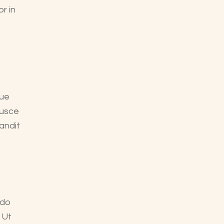
r in
que
Fusce
landit
 do
 Ut