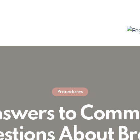
Procedures
swers to Com
stions About Br