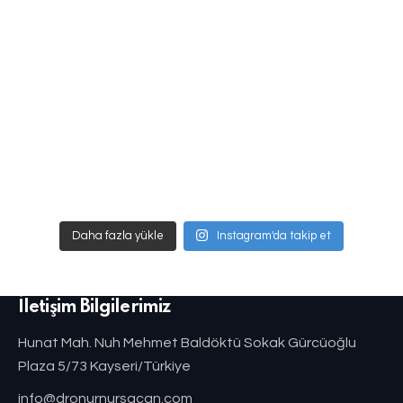
Daha fazla yükle
Instagram'da takip et
İletişim Bilgilerimiz
Hunat Mah. Nuh Mehmet Baldöktü Sokak Gürcüoğlu
Plaza 5/73 Kayseri/Türkiye
info@dronurnursacan.com