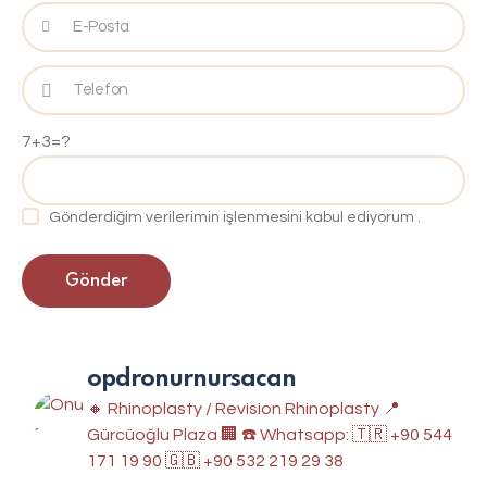
7+3=?
Gönderdiğim verilerimin işlenmesini kabul ediyorum
.
opdronurnursacan
🔸 Rhinoplasty / Revision Rhinoplasty
📍
Gürcüoğlu Plaza 🏢
☎️ Whatsapp: 🇹🇷 +90 544
171 19 90
🇬🇧 +90 532 219 29 38