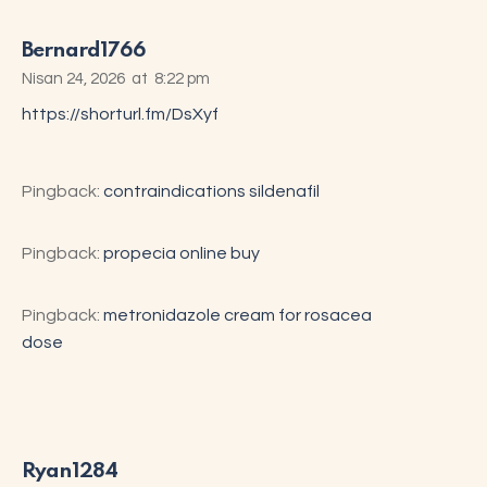
Bernard1766
Nisan 24, 2026
at
8:22 pm
https://shorturl.fm/DsXyf
Pingback:
contraindications sildenafil
Pingback:
propecia online buy
Pingback:
metronidazole cream for rosacea
dose
Ryan1284