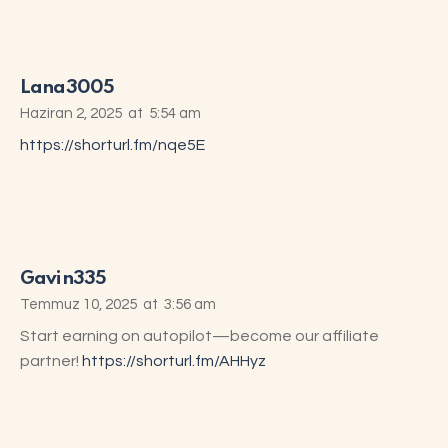
Lana3005
Haziran 2, 2025
at
5:54 am
https://shorturl.fm/nqe5E
Gavin335
Temmuz 10, 2025
at
3:56 am
Start earning on autopilot—become our affiliate
partner!
https://shorturl.fm/AHHyz