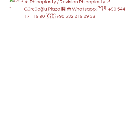
🔸 Rhinoplasty / Revision Rhinoplasty
📍
Gürcüoğlu Plaza 🏢
☎️ Whatsapp: 🇹🇷 +90 544
171 19 90
🇬🇧 +90 532 219 29 38