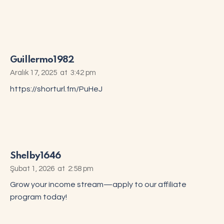
Guillermo1982
Aralık 17, 2025
at
3:42 pm
https://shorturl.fm/PuHeJ
Shelby1646
Şubat 1, 2026
at
2:58 pm
Grow your income stream—apply to our affiliate
program today!