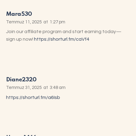
Mara530
Temmuz 11, 2025
at
1:27 pm
Join our affiliate program and start earning today—
sign up now!
https://shorturl.fm/caVf4
Diane2320
Temmuz 31, 2025
at
3:48 am
https://shorturl.fm/a6Isb