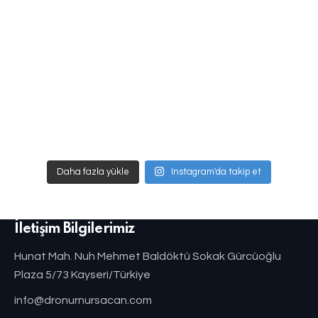
Daha fazla yükle
Instagram'da takip et
İletişim Bilgilerimiz
Hunat Mah. Nuh Mehmet Baldöktü Sokak Gürcüoğlu
Plaza 5/73 Kayseri/Türkiye
info@dronurnursacan.com