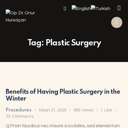
Tag: Plastic Surgery
Benefits of Having Plastic Surgery in the
Winter
Procedures
Nisan 21, 2020
685
Views
1
Like
73
Comments
Q Proin faucibus nec mauris a sodales, sed elementum