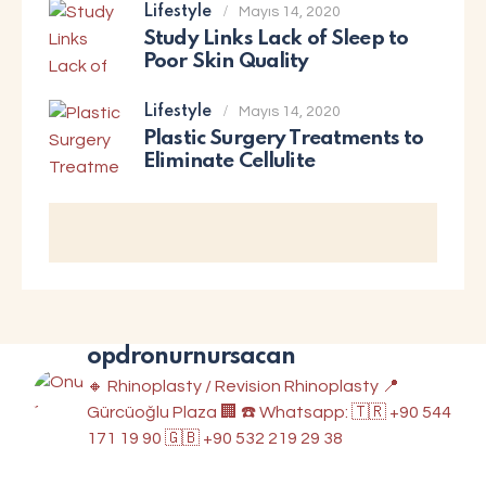
Lifestyle
Mayıs 14, 2020
Study Links Lack of Sleep to
Poor Skin Quality
Lifestyle
Mayıs 14, 2020
Plastic Surgery Treatments to
Eliminate Cellulite
opdronurnursacan
🔸 Rhinoplasty / Revision Rhinoplasty
📍
Gürcüoğlu Plaza 🏢
☎️ Whatsapp: 🇹🇷 +90 544
171 19 90
🇬🇧 +90 532 219 29 38